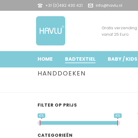
+31 (0)492 430 421
info@havlu.nl
Gratis verzending
vanaf 25 Euro
HOME
BADTEXTIEL
BABY / KIDS
HANDDOEKEN
FILTER OP PRIJS
€5
€6
CATEGORIEËN