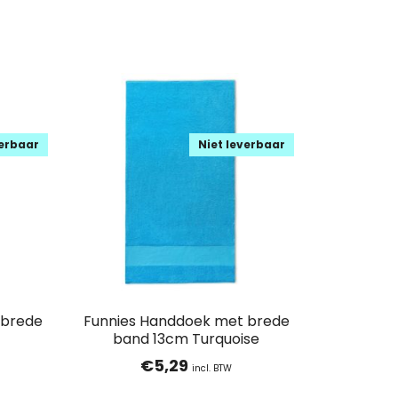
verbaar
Niet leverbaar
 brede
Funnies Handdoek met brede
band 13cm Turquoise
€
5,29
incl. BTW