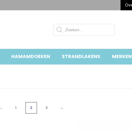
Ove
Producten
zoeken
HAMAMDOEKEN
STRANDLAKENS
MERKEN
←
→
1
2
3