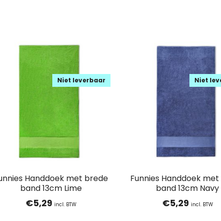
Niet leverbaar
Niet le
unnies Handdoek met brede
Funnies Handdoek met
band 13cm Lime
band 13cm Navy
€
5,29
€
5,29
incl. BTW
incl. BTW