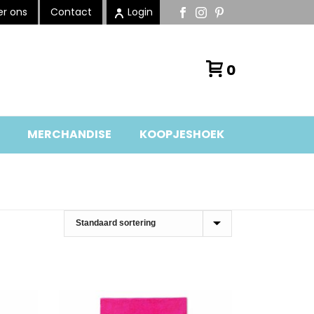
r ons
Contact
Login
0
MERCHANDISE
KOOPJESHOEK
HOME
»
BADTEXTIEL
»
HANDDOEKEN
»
PAGINA 2