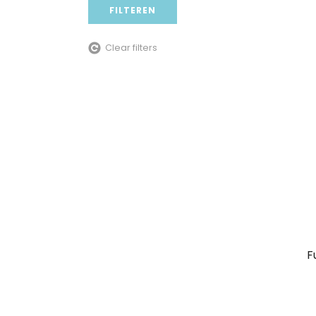
FILTEREN
Clear filters
F