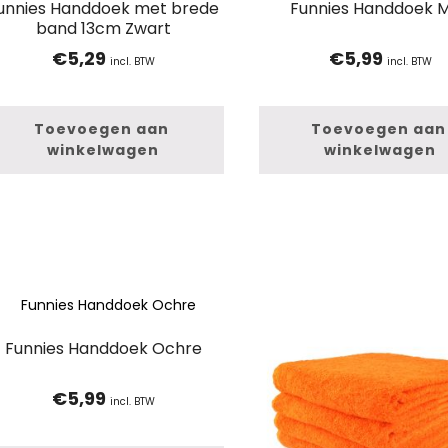
unnies Handdoek met brede
Funnies Handdoek M
band 13cm Zwart
€
5,29
€
5,99
incl. BTW
incl. BTW
Toevoegen aan 
Toevoegen aan 
winkelwagen
winkelwagen
Funnies Handdoek Ochre
€
5,99
incl. BTW