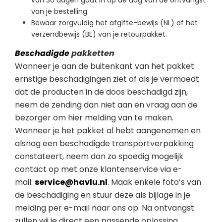
van 30 dagen gaat in op de dag van de ontvangst
van je bestelling.
Bewaar zorgvuldig het afgifte-bewijs (NL) of het
verzendbewijs (BE) van je retourpakket.
Beschadigde
pakketten
Wanneer je aan de buitenkant van het pakket
ernstige beschadigingen ziet of als je vermoedt
dat de producten in de doos beschadigd zijn,
neem de zending dan niet aan en vraag aan de
bezorger om hier melding van te maken.
Wanneer je het pakket al hebt aangenomen en
alsnog een beschadigde transportverpakking
constateert, neem dan zo spoedig mogelijk
contact op met onze klantenservice via e-
mail:
service@havlu.nl
. Maak enkele foto’s van
de beschadiging en stuur deze als bijlage in je
melding per e-mail naar ons op. Na ontvangst
zullen wij je direct een passende oplossing