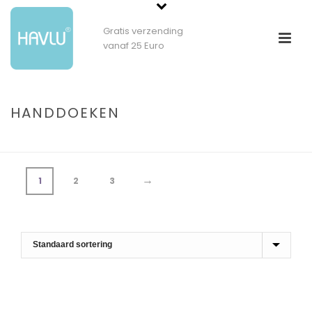
Gratis verzending
vanaf 25 Euro
HANDDOEKEN
HOME
»
BADTEXTIEL
»
HANDDOEKEN
→
1
2
3