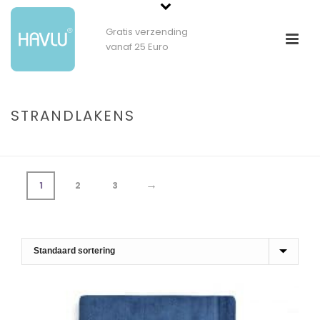
Gratis verzending
vanaf 25 Euro
STRANDLAKENS
HOME
»
BADTEXTIEL
»
STRANDLAKENS
»
STRANDLAKENS
→
1
2
3