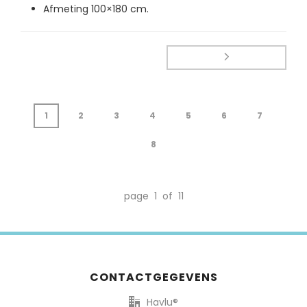
Afmeting 100×180 cm.
1
2
3
4
5
6
7
8
page 1 of 11
CONTACTGEGEVENS
Havlu®