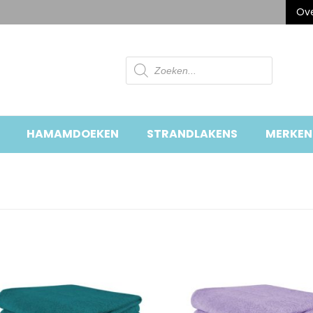
Ove
Producten
zoeken
HAMAMDOEKEN
STRANDLAKENS
MERKEN
HOME
»