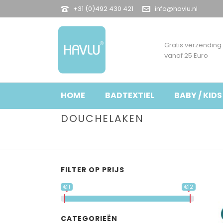
+31 (0)492 430 421
info@havlu.nl
Gratis verzending
vanaf 25 Euro
HOME
BADTEXTIEL
BABY / KIDS
DOUCHELAKEN
FILTER OP PRIJS
€11
€12
CATEGORIEËN