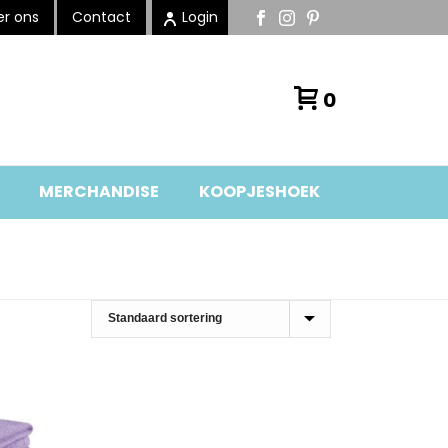
r ons
Contact
Login
0
MERCHANDISE
KOOPJESHOEK
BADTEXTIEL
»
BADTEXTIEL 500 GR.
»
DOUCHELAKEN