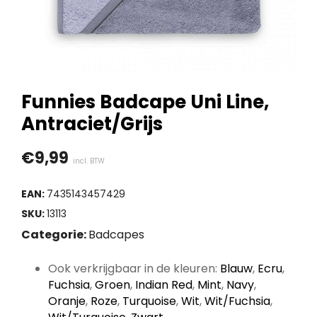
Funnies Badcape Uni Line,
Antraciet/Grijs
€
9,99
incl. BTW
EAN:
7435143457429
SKU:
13113
Categorie:
Badcapes
Ook verkrijgbaar in de kleuren:
Blauw
,
Ecru
,
Fuchsia
,
Groen
,
Indian Red
,
Mint
,
Navy
,
Oranje
,
Roze
,
Turquoise
,
Wit
,
Wit/Fuchsia
,