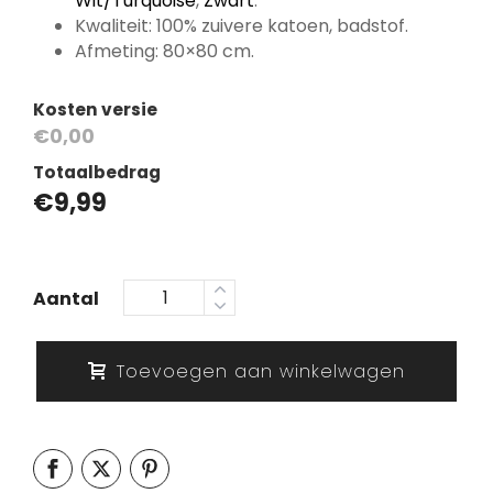
Wit/Turquoise
,
Zwart
.
Kwaliteit: 100% zuivere katoen, badstof.
Afmeting: 80×80 cm.
Kosten versie
€0,00
Totaalbedrag
€
9,99
Aantal
Toevoegen aan winkelwagen