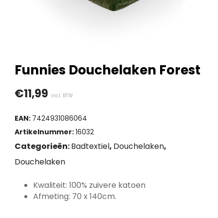
Funnies Douchelaken Forest
€
11,99
incl. BTW
EAN:
7424931086064
Artikelnummer:
16032
Categorieën:
Badtextiel
,
Douchelaken
,
Douchelaken
Kwaliteit: 100% zuivere katoen
Afmeting: 70 x 140cm.