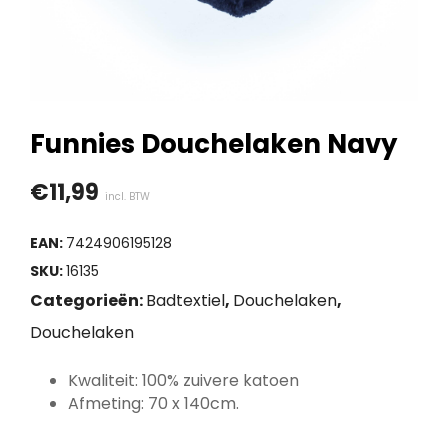
Funnies Douchelaken Navy
€
11,99
incl. BTW
EAN:
7424906195128
SKU:
16135
Categorieën:
Badtextiel
,
Douchelaken
,
Douchelaken
Kwaliteit: 100% zuivere katoen
Afmeting: 70 x 140cm.