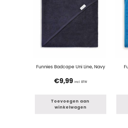
Funnies Badcape Uni Line, Navy
F
€
9,99
incl. BTW
Toevoegen aan 
winkelwagen