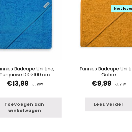
Niet lev
unnies Badcape Uni Line,
Funnies Badcape Uni Li
Turquoise 100×100 cm
Ochre
€
13,99
€
9,99
incl. BTW
incl. BTW
Toevoegen aan 
Lees verder
winkelwagen