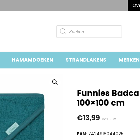
Ove
Producten
zoeken
HAMAMDOEKEN
STRANDLAKENS
MERKEN
Funnies Badcap
100×100 cm
€
13,99
incl. BTW
EAN:
7424918044025