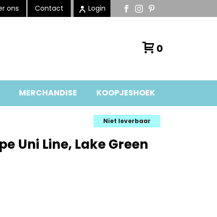
r ons
Contact
Login
0
MERCHANDISE
KOOPJESHOEK
Niet leverbaar
e Uni Line, Lake Green