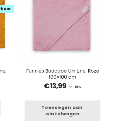
erbaar
ne,
Funnies Badcape Uni Line, Roze
100×100 cm
€
13,99
incl. BTW
Toevoegen aan 
winkelwagen