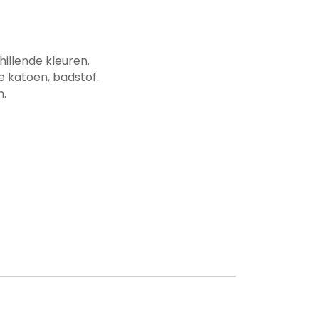
hillende kleuren.
re katoen, badstof.
m.