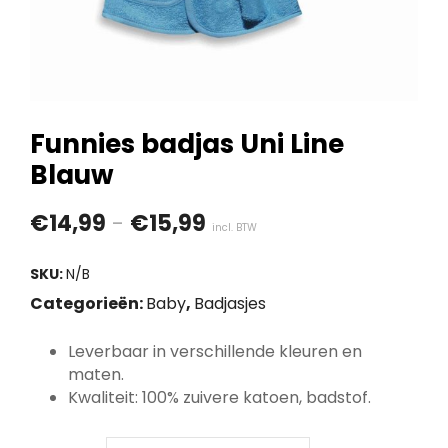
Funnies badjas Uni Line
Blauw
Prijsklasse:
€
14,99
-
€
15,99
incl. BTW
€14,99
SKU:
N/B
tot
Categorieën:
Baby
,
Badjasjes
€15,99
Leverbaar in verschillende kleuren en
maten.
Kwaliteit: 100% zuivere katoen, badstof.