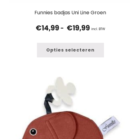
Funnies badjas Uni Line Groen
€
14,99
€
19,99
Prijsklasse:
-
incl. BTW
€14,99
tot
€19,99
Opties selecteren