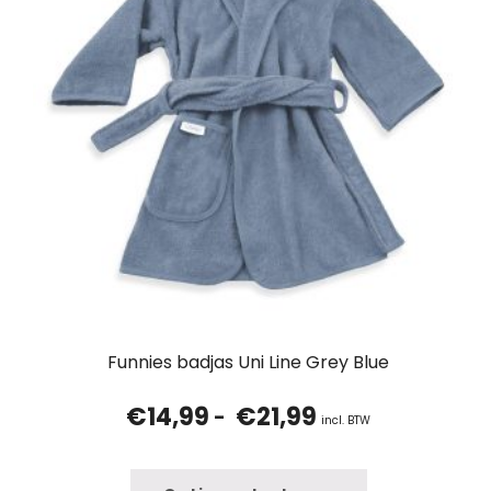
Funnies badjas Uni Line Grey Blue
€
14,99
€
21,99
Prijsklasse:
-
incl. BTW
€14,99
tot
€21,99