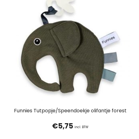
Funnies Tutpopje/Speendoekje olifantje forest
€
5,75
incl. BTW