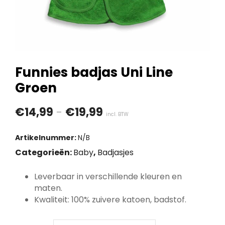
Funnies badjas Uni Line
Groen
Prijsklasse:
€
14,99
-
€
19,99
incl. BTW
€14,99
Artikelnummer:
N/B
tot
Categorieën:
Baby
,
Badjasjes
€19,99
Leverbaar in verschillende kleuren en
maten.
Kwaliteit: 100% zuivere katoen, badstof.