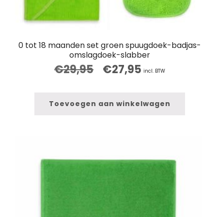
0 tot 18 maanden set groen spuugdoek-badjas-
omslagdoek-slabber
€
29,95
€
27,95
Oorspronkelijke
Huidige
incl. BTW
prijs
prijs
was:
is:
€29,95.
€27,95.
Toevoegen aan winkelwagen