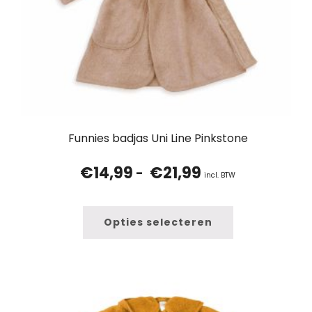
Funnies badjas Uni Line Pinkstone
€
14,99
€
21,99
Prijsklasse:
-
incl. BTW
€14,99
tot
€21,99
Opties selecteren