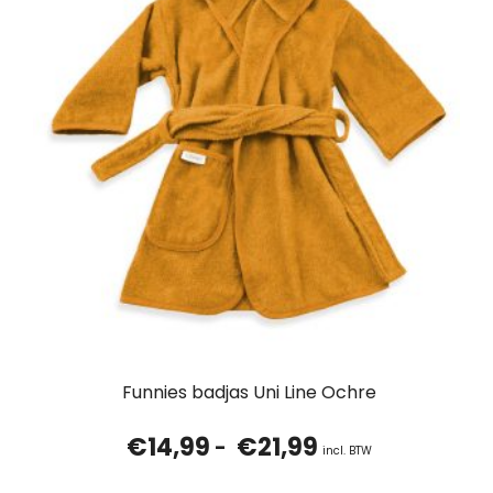
Funnies badjas Uni Line Ochre
€
14,99
€
21,99
Prijsklasse:
-
incl. BTW
€14,99
tot
€21,99