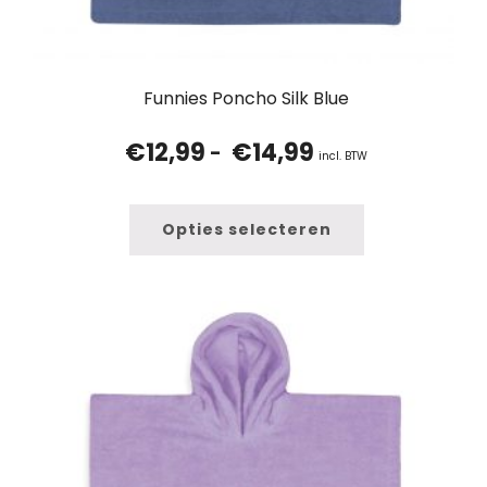
Funnies Poncho Silk Blue
€
12,99
€
14,99
Prijsklasse:
-
incl. BTW
€12,99
tot
€14,99
Opties selecteren