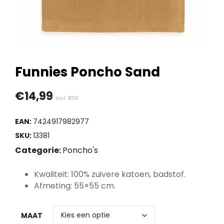
Funnies Poncho Sand
€
14,99
incl. BTW
EAN:
7424917982977
SKU:
13381
Categorie:
Poncho's
Kwaliteit: 100% zuivere katoen, badstof.
Afmeting: 55×55 cm.
MAAT