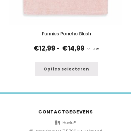
Funnies Poncho Blush
€
12,99
€
14,99
Prijsklasse:
-
incl. BTW
€12,99
tot
€14,99
Opties selecteren
CONTACTGEGEVENS
Havlu®