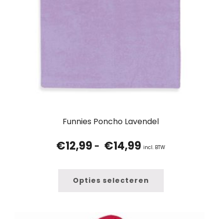
Funnies Poncho Lavendel
€
12,99
€
14,99
Prijsklasse:
-
incl. BTW
€12,99
tot
€14,99
Opties selecteren