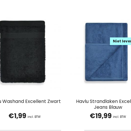
Niet lev
u Washand Excellent Zwart
Havlu Strandlaken Excel
Jeans Blauw
€
1,99
€
19,99
incl. BTW
incl. BTW