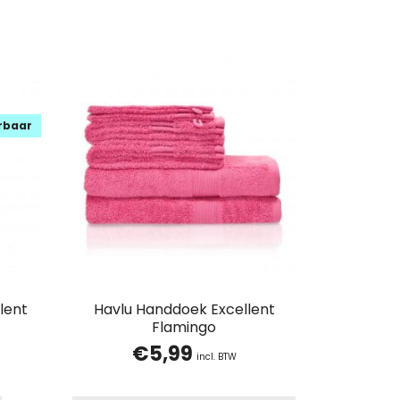
erbaar
lent
Havlu Handdoek Excellent
Flamingo
€
5,99
incl. BTW