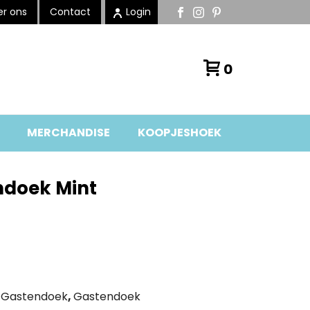
r ons
Contact
Login
0
MERCHANDISE
KOOPJESHOEK
ndoek Mint
,
Gastendoek
,
Gastendoek