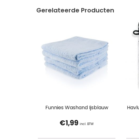
Gerelateerde Producten
Funnies Washand Ijsblauw
Havl
€
1,99
incl. BTW