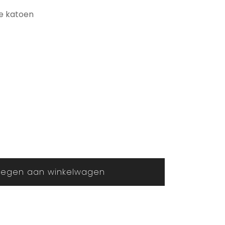
re katoen
egen aan winkelwagen