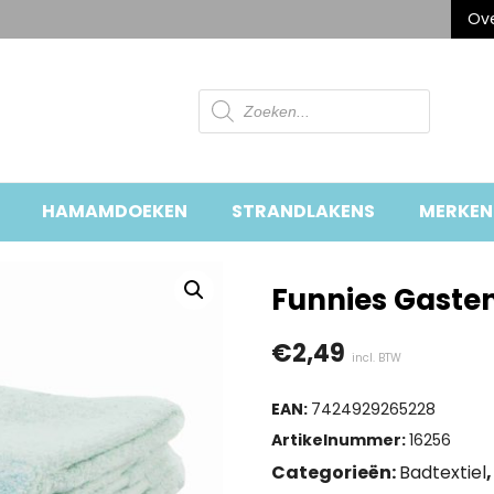
Ove
Producten
zoeken
HAMAMDOEKEN
STRANDLAKENS
MERKEN
Funnies Gaste
€
2,49
incl. BTW
EAN:
7424929265228
Artikelnummer:
16256
Categorieën:
Badtextiel