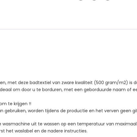
oen, met deze badtextiel van zware kwaliteit (500 gram/m2) is 
 ideaal om door u te borduren, m
et een geborduurde naam of een 
m te krijgen !!
an gebruiken, worden tijdens de productie en het verven geen gif
 de wasmachine uit te wassen op een temperatuur van maximaal
st het waslabel en de nadere instructies.