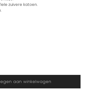
fiele zuivere katoen.
.
egen aan winkelwagen