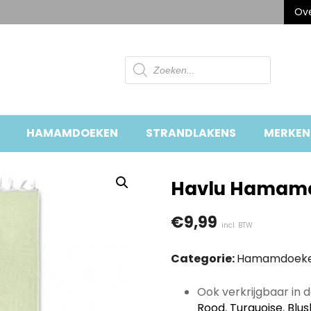
Ove
Producten
zoeken
HAMAMDOEKEN
STRANDLAKENS
MERKEN
Havlu Hamamd
€
9,99
incl. BTW
Categorie:
Hamamdoek
Ook verkrijgbaar in 
Rood
,
Turquoise
,
Blus