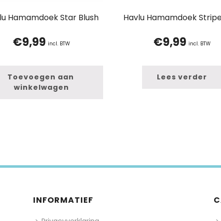
lu Hamamdoek Star Blush
Havlu Hamamdoek Stripe 
€
9,99
€
9,99
incl. BTW
incl. BTW
Toevoegen aan 
Lees verder
winkelwagen
INFORMATIEF
C
Privacyverklaring