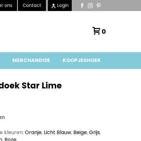
r ons
Contact
Login
0
MERCHANDISE
KOOPJESHOEK
oek Star Lime
en
de kleuren:
Oranje
,
Licht Blauw
,
Beige
,
Grijs
,
h
,
Roze
.