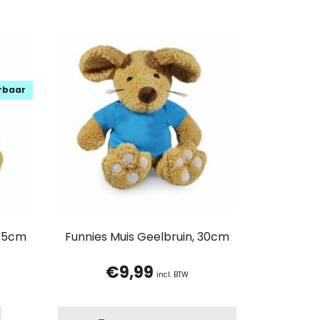
erbaar
 45cm
Funnies Muis Geelbruin, 30cm
€
9,99
incl. BTW