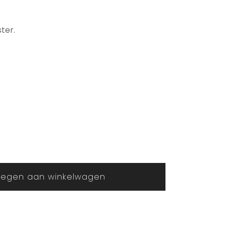
ter.
egen aan winkelwagen