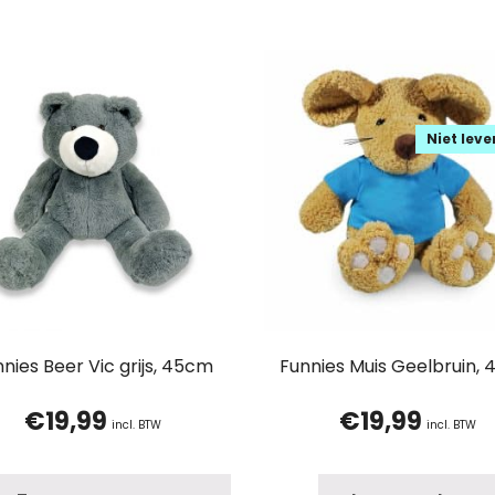
Niet lev
nies Beer Vic grijs, 45cm
Funnies Muis Geelbruin,
€
19,99
€
19,99
incl. BTW
incl. BTW