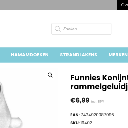
Ove
Producten
zoeken
HAMAMDOEKEN
STRANDLAKENS
MERKEN
Funnies Konijn
rammelgeluidje
€
6,99
incl. BTW
EAN:
7424920087096
SKU:
19402