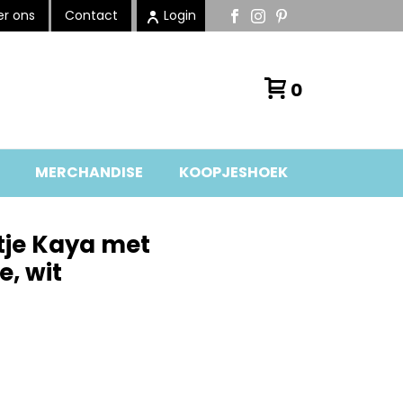
r ons
Contact
Login
0
MERCHANDISE
KOOPJESHOEK
tje Kaya met
, wit