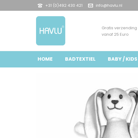
+31 (0)492 430 421
info@havlu.nl
Gratis verzending
vanaf 25 Euro
HOME
BADTEXTIEL
BABY / KIDS