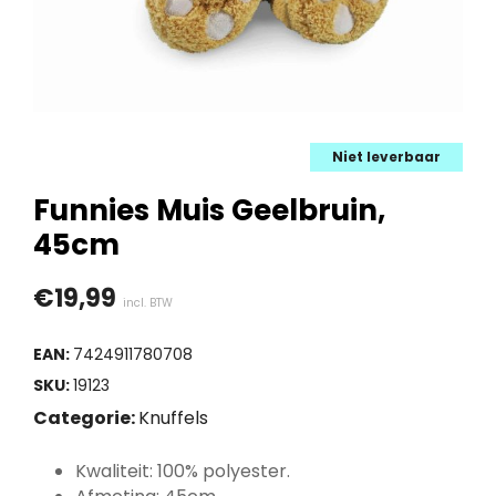
Niet leverbaar
Funnies Muis Geelbruin,
45cm
€
19,99
incl. BTW
EAN:
7424911780708
SKU:
19123
Categorie:
Knuffels
Kwaliteit: 100% polyester.