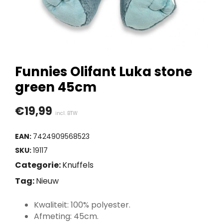
Funnies Olifant Luka stone
green 45cm
€
19,99
incl. BTW
EAN:
7424909568523
SKU:
19117
Categorie:
Knuffels
Tag:
Nieuw
Kwaliteit: 100% polyester.
Afmeting: 45cm.