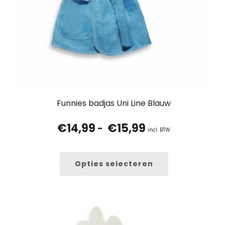
Funnies badjas Uni Line Blauw
€
14,99
€
15,99
Prijsklasse:
-
incl. BTW
€14,99
tot
€15,99
Opties selecteren