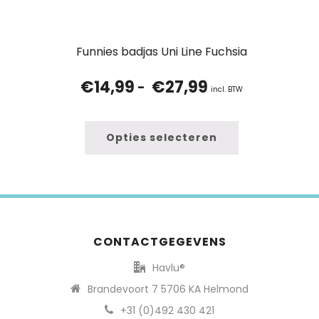
Funnies badjas Uni Line Fuchsia
€
14,99
€
27,99
Prijsklasse:
-
incl. BTW
€14,99
tot
€27,99
Opties selecteren
CONTACTGEGEVENS
Havlu®
Brandevoort 7 5706 KA Helmond
+31 (0)492 430 421