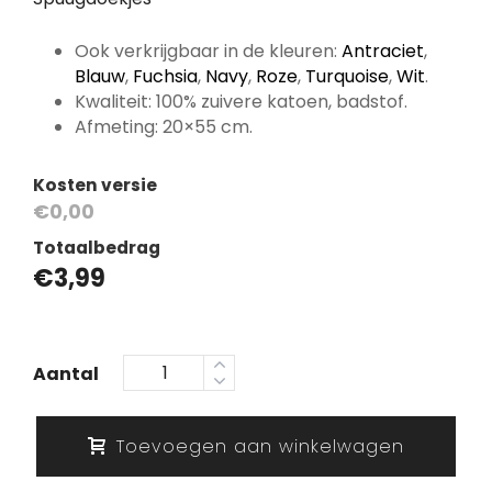
Ook verkrijgbaar in de kleuren:
Antraciet
,
Blauw
,
Fuchsia
,
Navy
,
Roze
,
Turquoise
,
Wit
.
Kwaliteit: 100% zuivere katoen, badstof.
Afmeting: 20×55 cm.
Kosten versie
€0,00
Totaalbedrag
€
3,99
Aantal
Toevoegen aan winkelwagen