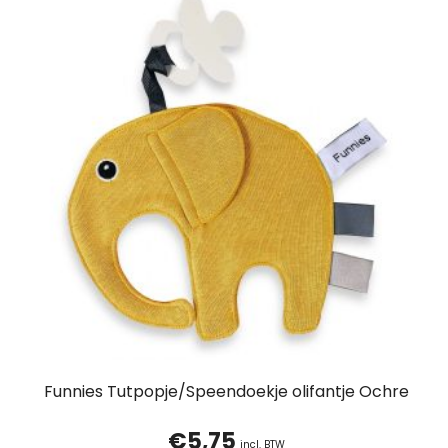
Funnies Tutpopje/Speendoekje olifantje Ochre
€
5,75
incl. BTW