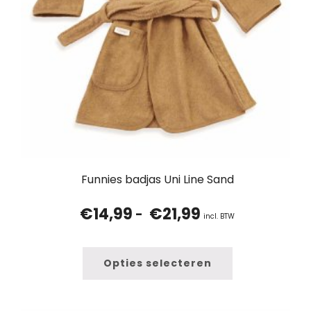
Funnies badjas Uni Line Sand
€
14,99
€
21,99
Prijsklasse:
-
incl. BTW
€14,99
tot
€21,99
Opties selecteren