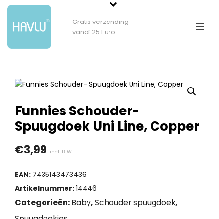
Gratis verzending
vanaf 25 Euro
Funnies Schouder-
Spuugdoek Uni Line, Copper
€
3,99
incl. BTW
EAN:
7435143473436
Artikelnummer:
14446
Categorieën:
Baby
,
Schouder spuugdoek
,
Spuugdoekjes