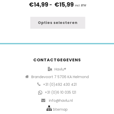
€
14,99
€
15,99
Prijsklasse:
-
incl. BTW
€14,99
tot
€15,99
Opties selecteren
CONTACTGEGEVENS
Havlu®
Brandevoort 7 5706 KA Helmond
+31 (0)492 430 421
+31 (0)6 10 035 121
info@havlu.nl
Sitemap