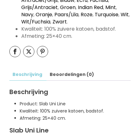
Antraciet/Grijs
,
Blauw
,
Ecru
,
Fuchsia
,
Grijs/Antraciet
,
Groen
,
Indian Red
,
Mint
,
Navy
,
Oranje
,
Paars/Lila
,
Roze
,
Turquoise
,
Wit
,
Wit/Fuchsia
,
Zwart
.
Kwaliteit: 100% zuivere katoen, badstof.
Afmeting: 25×40 cm.
Beschrijving
Beoordelingen (0)
Beschrijving
Product: Slab Uni Line
Kwaliteit: 100% zuivere katoen, badstof.
Afmeting: 25×40 cm.
Slab Uni Line