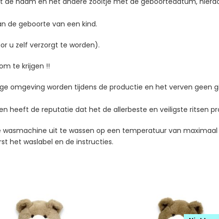
t de naam en het andere zooltje met de geboortedatum, hierdoor
an de geboorte van een kind.
or u zelf verzorgt te worden).
m te krijgen !!
ilige omgeving worden tijdens de productie en het verven geen gi
en heeft de reputatie dat het de allerbeste en veiligste ritsen p
 de wasmachine uit te wassen op een temperatuur van maximaal
st het waslabel en de instructies.