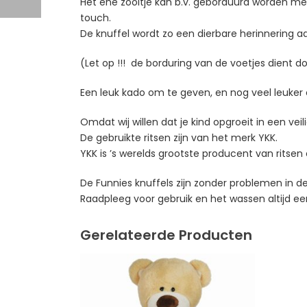
Het ene zooltje kan b.v. geborduurd worden me
touch.
De knuffel wordt zo een dierbare herinnering a
(Let op !!! de borduring van de voetjes dient do
Een leuk kado om te geven, en nog veel leuker o
Omdat wij willen dat je kind opgroeit in een ve
De gebruikte ritsen zijn van het merk YKK.
YKK is ’s werelds grootste producent van ritsen 
De Funnies knuffels zijn zonder problemen in
Raadpleeg voor gebruik en het wassen altijd eer
Gerelateerde Producten