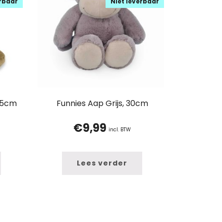
erbaar
Niet leverbaar
 45cm
Funnies Aap Grijs, 30cm
€
9,99
incl. BTW
Lees verder