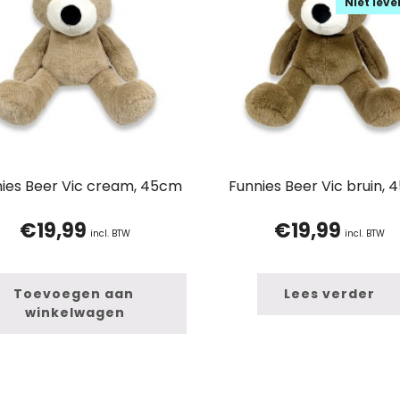
Niet lev
ies Beer Vic cream, 45cm
Funnies Beer Vic bruin,
€
19,99
€
19,99
incl. BTW
incl. BTW
Toevoegen aan 
Lees verder
winkelwagen