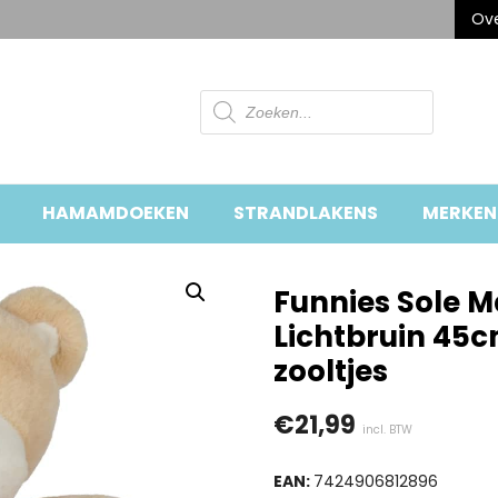
Ove
Producten
zoeken
HAMAMDOEKEN
STRANDLAKENS
MERKEN
Funnies Sole M
Lichtbruin 45
zooltjes
€
21,99
incl. BTW
EAN:
7424906812896