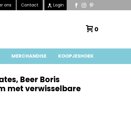
r ons
Contact
Login
0
MERCHANDISE
KOOPJESHOEK
ates, Beer Boris
cm met verwisselbare