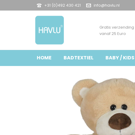
+31 (0)492 430 421
info@havlu.nl
Gratis verzending
vanaf 25 Euro
HOME
BADTEXTIEL
BABY / KIDS