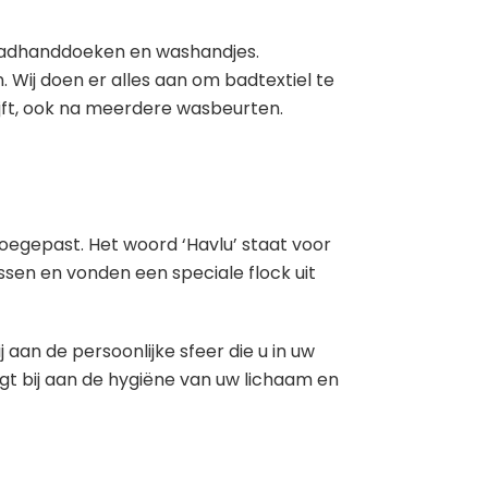
 badhanddoeken en washandjes.
 Wij doen er alles aan om badtextiel te
jft, ook na meerdere wasbeurten.
egepast. Het woord ‘Havlu’ staat voor
sen en vonden een speciale flock uit
 aan de persoonlijke sfeer die u in uw
t bij aan de hygiëne van uw lichaam en