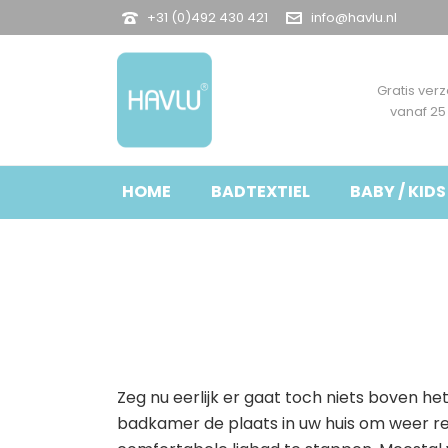
+31 (0)492 430 421
info@havlu.nl
Gratis ver
vanaf 25
HOME
BADTEXTIEL
BABY / KIDS
Zeg nu eerlijk er gaat toch niets boven 
badkamer de plaats in uw huis om weer rel