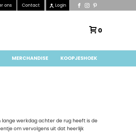
r ons
Contact
Login
0
MERCHANDISE
KOOPJESHOEK
 lange werkdag achter de rug heeft is de
ntje om vervolgens uit dat heerlijk