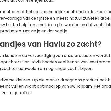
voelt dat ook eventjes koud.
enten met behulp van heerlijk zacht badtextiel zoals
ervaardigd van de fijnste en meest natuur zuivere katoen.
 huid, u helpt om snel droog te worden en dat zacht bli
roducten. Dat zie je en dat voel je!
ndjes van Havlu zo zacht?
 kunde in de vervaardiging van onze producten wordt to
 oprichters van Havlu hadden veel kennis van weefproces
 zachter aanvoelen en nog langer zacht blijven.
 diverse kleuren. Op die manier draagt ons product ook bij
mt vuil en vocht optimaal op van uw lichaam. Het draag
 zult u genieten!