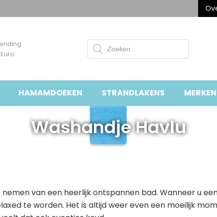
Ove
Producten
zending
zoeken
 Euro
HAMAMDOEKEN
STRANDLAKENS
MERKEN
Washandje Havlu
het nemen van een heerlijk ontspannen bad. Wanneer u een
axed te worden. Het is altijd weer even een moeilijk mome