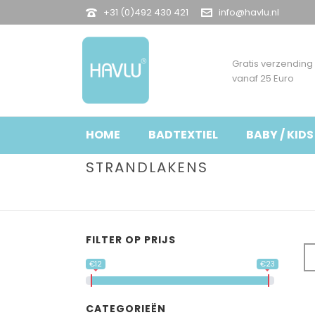
+31 (0)492 430 421
info@havlu.nl
Gratis verzending
vanaf 25 Euro
HOME
BADTEXTIEL
BABY / KIDS
STRANDLAKENS
FILTER OP PRIJS
€12
€23
CATEGORIEËN