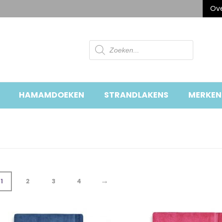
Ove
Producten
zoeken
HAMAMDOEKEN
STRANDLAKENS
MERKEN
→
1
2
3
4