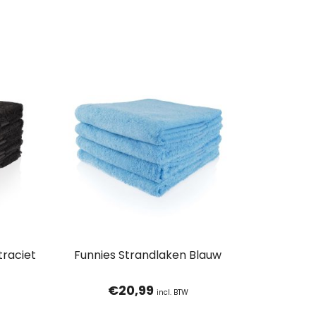
traciet
Funnies Strandlaken Blauw
€
20,99
incl. BTW