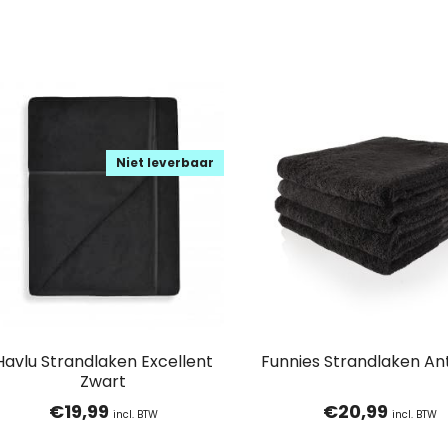
Niet leverbaar
Havlu Strandlaken Excellent
Funnies Strandlaken An
Zwart
€
19,99
€
20,99
incl. BTW
incl. BTW