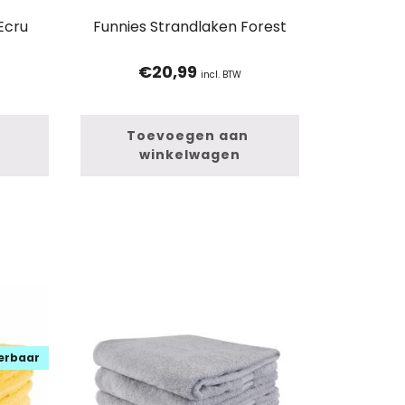
Ecru
Funnies Strandlaken Forest
€
20,99
incl. BTW
Toevoegen aan 
winkelwagen
verbaar