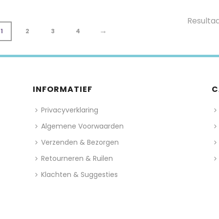
Resultaa
→
1
2
3
4
INFORMATIEF
C
Privacyverklaring
Algemene Voorwaarden
Verzenden & Bezorgen
Retourneren & Ruilen
Klachten & Suggesties