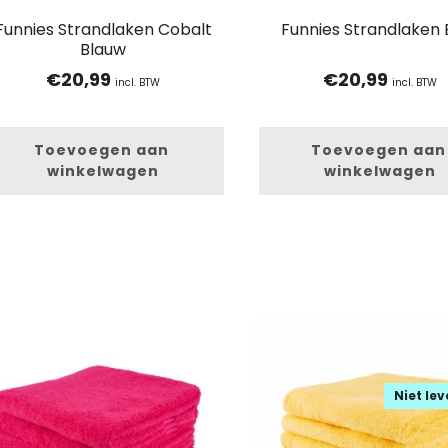
Funnies Strandlaken Cobalt
Funnies Strandlaken 
Blauw
€
20,99
€
20,99
incl. BTW
incl. BTW
Toevoegen aan 
Toevoegen aan 
winkelwagen
winkelwagen
Niet le