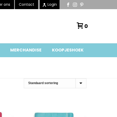
r ons
Contact
Login
0
MERCHANDISE
KOOPJESHOEK
HOME
»
BADTEXTIEL
»
STRANDLAKENS