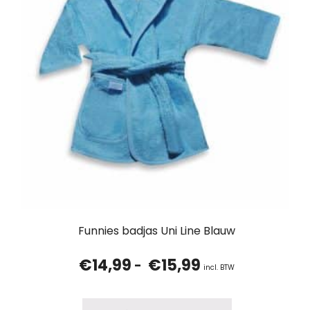
Funnies badjas Uni Line Blauw
€
14,99
€
15,99
Prijsklasse:
-
incl. BTW
€14,99
tot
€15,99