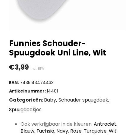
Funnies Schouder-
Spuugdoek Uni Line, Wit
€
3,99
incl. BTW
EAN:
7435143474433
Artikelnummer:
14401
Categorieën:
Baby
,
Schouder spuugdoek
,
Spuugdoekjes
Ook verkrijgbaar in de kleuren:
Antraciet
,
Blauw
,
Fuchsia
,
Navy
,
Roze
,
Turquoise
,
Wit
.