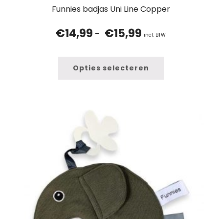
Funnies badjas Uni Line Copper
€
14,99
€
15,99
Prijsklasse:
-
incl. BTW
€14,99
tot
€15,99
Opties selecteren