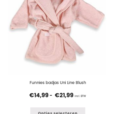
Funnies badjas Uni Line Blush
€
14,99
€
21,99
Prijsklasse:
-
incl. BTW
€14,99
tot
€21,99
Opties selecteren