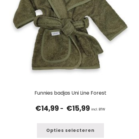
Funnies badjas Uni Line Forest
€
14,99
€
15,99
Prijsklasse:
-
incl. BTW
€14,99
tot
€15,99
Opties selecteren