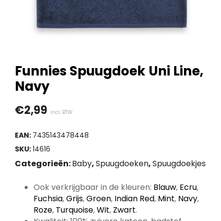
Funnies Spuugdoek Uni Line,
Navy
€
2,99
incl. BTW
EAN:
7435143478448
SKU:
14616
Categorieën:
Baby
,
Spuugdoeken
,
Spuugdoekjes
Ook verkrijgbaar in de kleuren:
Blauw
,
Ecru
,
Fuchsia
,
Grijs
,
Groen
,
Indian Red
,
Mint
,
Navy
,
Roze
,
Turquoise
,
Wit
,
Zwart
.