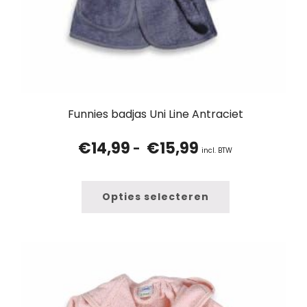
Funnies badjas Uni Line Antraciet
€
14,99
€
15,99
Prijsklasse:
-
incl. BTW
€14,99
tot
€15,99
Opties selecteren