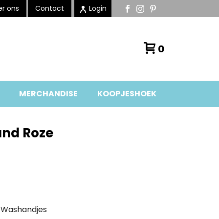
r ons
Contact
Login
0
MERCHANDISE
KOOPJESHOEK
and Roze
,
Washandjes