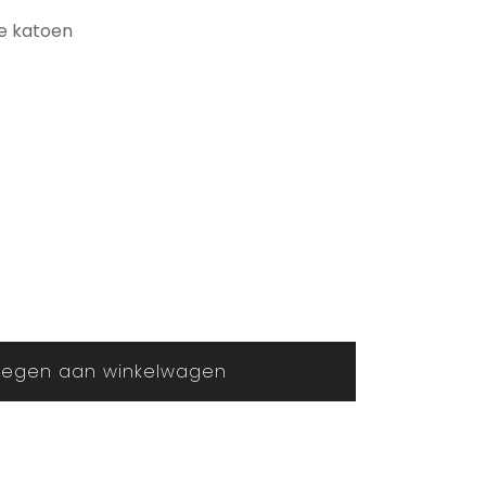
re katoen
egen aan winkelwagen