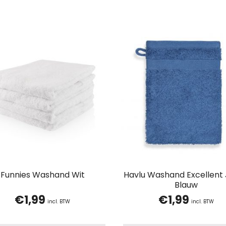
Funnies Washand Wit
Havlu Washand Excellent
Blauw
€
1,99
€
1,99
incl. BTW
incl. BTW