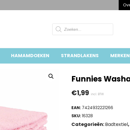
Ove
Producten
zoeken
HAMAMDOEKEN
STRANDLAKENS
MERKEN
Funnies Wash
€
1,99
incl. BTW
EAN:
7424932221266
SKU:
16328
Categorieën:
Badtextiel