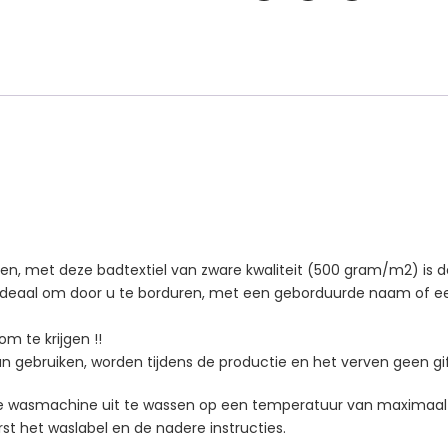
oen, met deze badtextiel van zware kwaliteit (500 gram/m2) is 
 ideaal om door u te borduren, m
et een geborduurde naam of een 
m te krijgen !!
an gebruiken, worden tijdens de productie en het verven geen gif
 de wasmachine uit te wassen op een temperatuur van maximaal
st het waslabel en de nadere instructies.